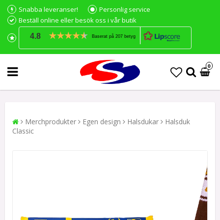
Snabba leveranser!
Personlig service
Beställ online eller besök oss i vår butik
4.8
Baserat på 207 betyg
0
Merchprodukter
Egen design
Halsdukar
Halsduk
Classic