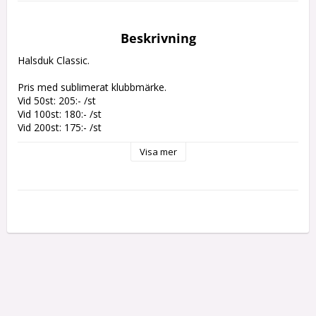
Beskrivning
Halsduk Classic.

Pris med sublimerat klubbmärke.

Vid 50st: 205:- /st

Vid 100st: 180:- /st

Vid 200st: 175:- /st

Startkostnad tillkommer.

Visa mer
Marknadens populäraste halsduk för både företag och klubb. 
Instickad valfri design i upp till 6 st färger. Dubbelstickad 
modell med unik design på fram och baksida samt fransar i 
upp till tre färger. Välj mellan 36 olika garnfärger eller färga in 
basfärgen i egen PMS-färg från 150 st mot tillägg (kontakta 
oss för offert).

Extra tillval som ytterligare dekorationer, presentlåda, hang 
tags och head card mot tillägg. Certifierad enligt OEKO-TEX® 
Standard 100. Miljösmart EU-produktion. 
Över-/underproduktion kan ske med 4-10% beroende på 
antal.