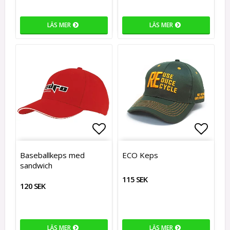
LÄS MER
LÄS MER
Lägg till i favoritlistan
Lägg t
Baseballkeps med
ECO Keps
sandwich
115 SEK
120 SEK
LÄS MER
LÄS MER