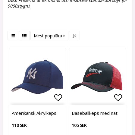
OBS! Priserna är ex moms och inklusive standardbrodyr (6-
9000stygn).
Mest populära
Lägg till i favoritlistan
Lägg t
Amerikansk Akrylkeps
Baseballkeps med nät
110 SEK
105 SEK