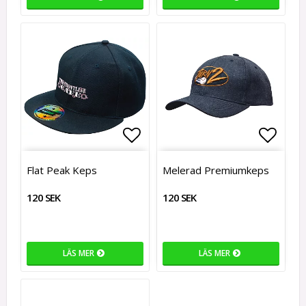
Lägg till i favoritlistan
Lägg t
Flat Peak Keps
Melerad Premiumkeps
120 SEK
120 SEK
LÄS MER
LÄS MER