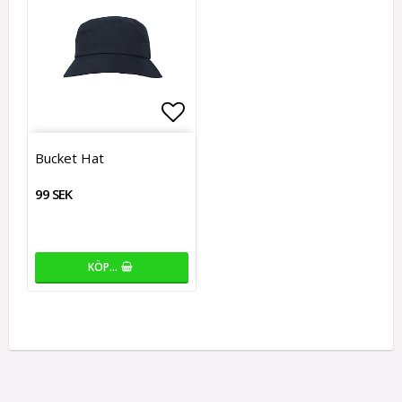
Lägg till i favoritlistan
Lägg till i favoritlistan
Bucket Hat
99 SEK
KÖP…