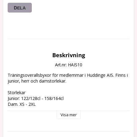
DELA
Beskrivning
Art.nr: HAIS10
Träningsoverallsbyxor för medlemmar i Huddinge AIS. Finns i 
junior, herr och damstorlekar.

Storlekar

Junior: 122/128cl - 158/164cl

Dam. XS - 2XL

Herr: XS - 3XL

Visa mer
Pris inklusive logga

Junior: 505:-

Herr/Dam: 550:- 
