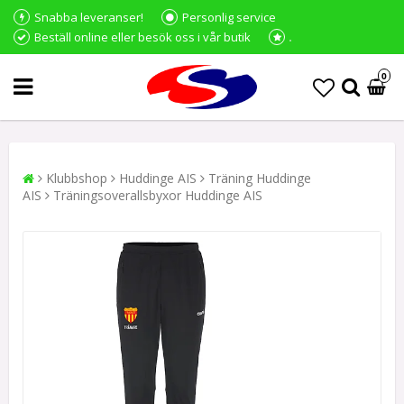
Snabba leveranser!
Personlig service
Beställ online eller besök oss i vår butik
0
Klubbshop
Huddinge AIS
Träning Huddinge
AIS
Träningsoverallsbyxor Huddinge AIS