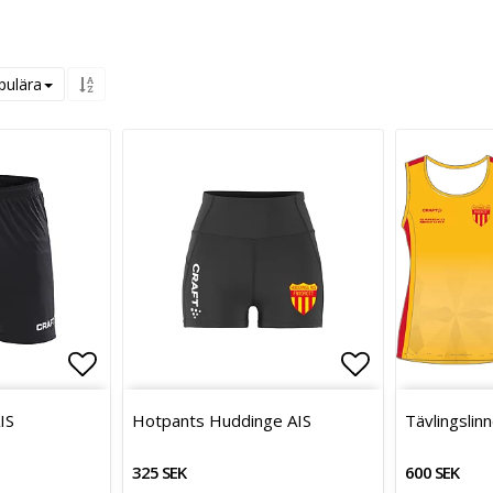
pulära
Lägg till i favoritlistan
Lägg till i favoritlistan
Lägg till i f
IS
Hotpants Huddinge AIS
Tävlingslin
325 SEK
600 SEK