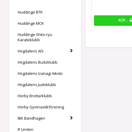
Huddinge BTK
KÖP…
Huddinge MCK
Huddinge Shito-ryu
Karateklubb
Högdalens AIS
Högdalens Budoklubb
Högdalens Izanagi Aikido
Högdalens Judoklubb
Hörby Brottarklubb
Hörby Gymnastikförening
IBK Bandhagen
IF Linden