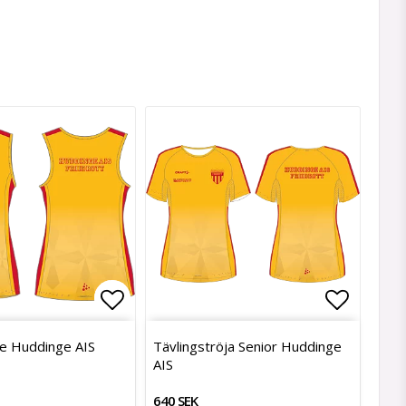
avoritlistan
Lägg till i favoritlistan
Lägg till i favoritlistan
Lägg til
Lägg til
ne Huddinge AIS
Tävlingströja Senior Huddinge
AIS
640 SEK