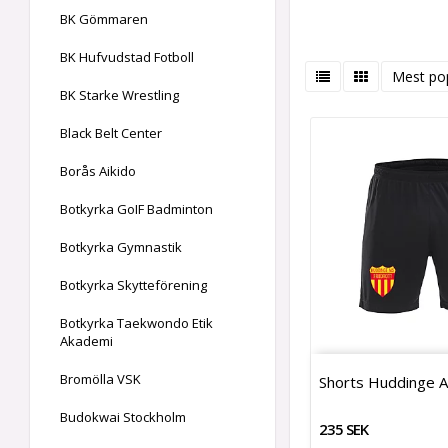
BK Gömmaren
BK Hufvudstad Fotboll
Mest po
BK Starke Wrestling
Black Belt Center
Borås Aikido
Botkyrka GoIF Badminton
Botkyrka Gymnastik
Botkyrka Skytteförening
Botkyrka Taekwondo Etik
Akademi
Bromölla VSK
Shorts Huddinge A
Budokwai Stockholm
235 SEK