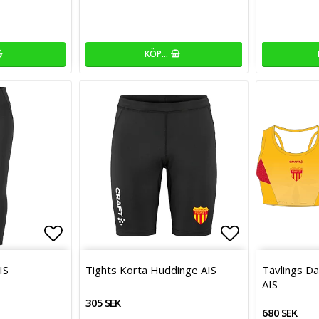
KÖP…
Lägg till i favoritlistan
Lägg till i favoritlistan
Lägg till i f
Lägg till i f
IS
Tights Korta Huddinge AIS
Tävlings D
AIS
305 SEK
680 SEK