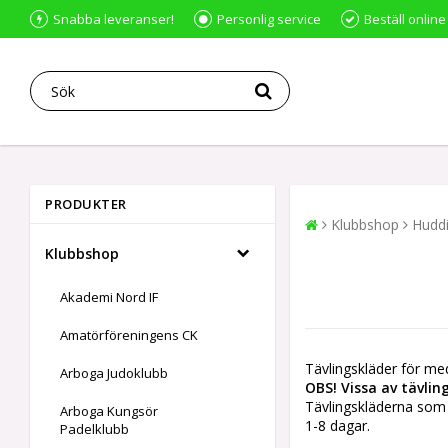
Snabba leveranser!
Personlig service
Beställ online
PRODUKTER
Klubbshop
Huddi
Klubbshop
Akademi Nord IF
Amatörföreningens CK
Tävlingskläder för me
Arboga Judoklubb
OBS! Vissa av tävli
Tävlingskläderna som
Arboga Kungsör
1-8 dagar.
Padelklubb