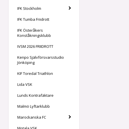
IFK Stockholm
IFK Tumba Friidrott
IFK Österåkers
Konståkningsklubb
IVSM 2026 FRIIDROTT
Kenpo Självförsvarsstudio
Jönköping
KIF Toredal Triathlon
Lida VSK
Lunds Kontrafäktare
Malmö Lyftarklubb
Marockanska FC
Motala VSK