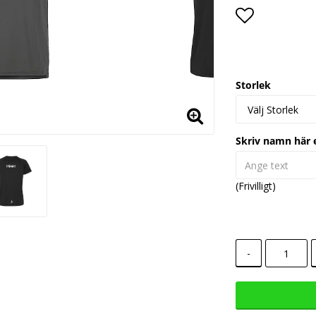
Lägg till i
Storlek
Skriv namn här 
(Frivilligt)
-