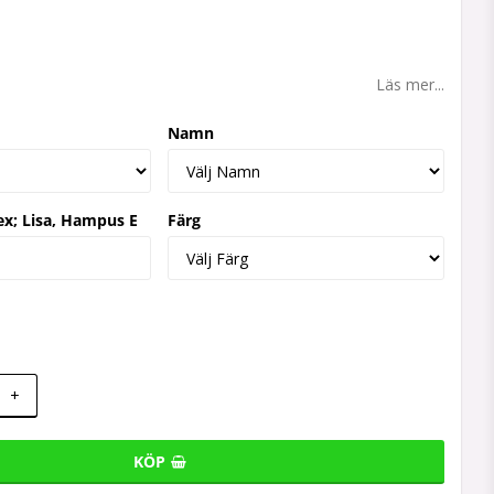
 favoritlistan
Läs mer...
Namn
ex; Lisa, Hampus E
Färg
+
KÖP