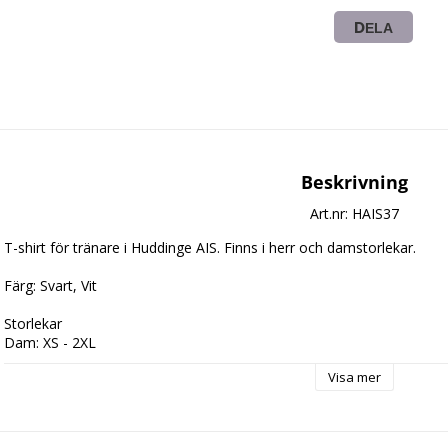
DELA
Beskrivning
Art.nr: HAIS37
T-shirt för tränare i Huddinge AIS. Finns i herr och damstorlekar.

Färg: Svart, Vit

Storlekar 

Dam: XS - 2XL

Herr: XS - 3XL 

Visa mer
Pris inklusive Huddinge AIS-logga och ledare: 350:-
