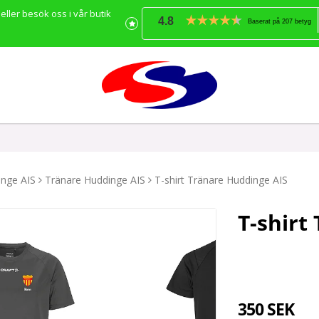
 eller besök oss i vår butik
4.8
Baserat på 207 betyg
nge AIS
Tränare Huddinge AIS
T-shirt Tränare Huddinge AIS
T-shirt
350 SEK