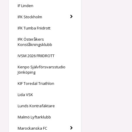
IF Linden
IFK Stockholm
IFK Tumba Friidrott
IFK Österåkers
Konståkningsklubb
IVSM 2026 FRIIDROTT
Kenpo Självförsvarsstudio
Jönköping
KIF Toredal Triathlon
Lida VSK
Lunds Kontrafäktare
Malmö Lyftarklubb
Marockanska FC