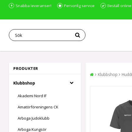
Snabba leveranser!
Personlig service
Beställ online
PRODUKTER
Klubbshop
Huddi
Klubbshop
Akademi Nord IF
Amatörföreningens CK
Arboga Judoklubb
Arboga Kungsör