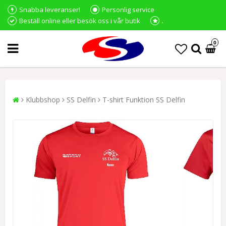
Snabba leveranser!
Personlig service
Beställ online eller besök oss i vår butik
0
Klubbshop
SS Delfin
T-shirt Funktion SS Delfin