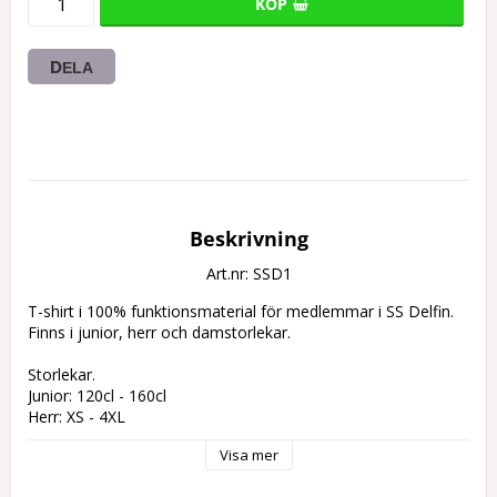
KÖP
DELA
Beskrivning
Art.nr: SSD1
T-shirt i 100% funktionsmaterial för medlemmar i SS Delfin. 
Finns i junior, herr och damstorlekar.

Storlekar.

Junior: 120cl - 160cl

Herr: XS - 4XL

Dam: XS - 2XL

Visa mer
Pris inklusive SS Delfin logga på bröst och rygg: 195:-
