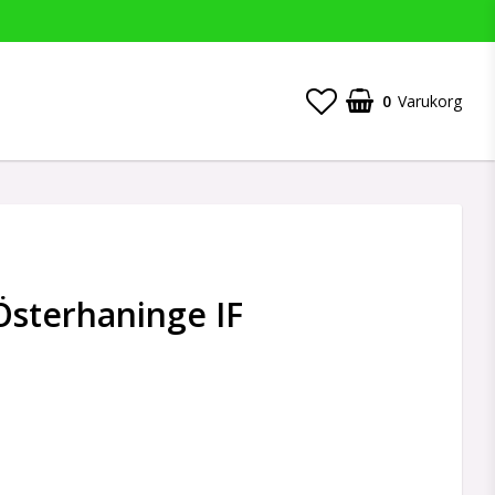
0
Varukorg
Österhaninge IF
 favoritlistan